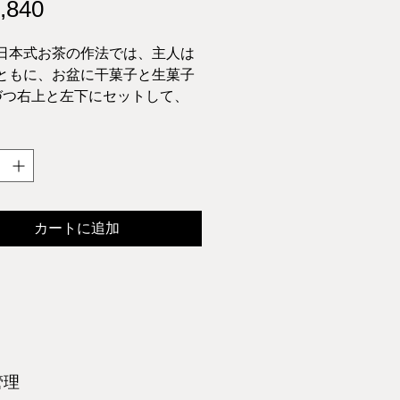
価
,840
格
日本式お茶の作法では、主人は
ともに、お盆に干菓子と生菓子
づつ右上と左下にセットして、
提供します。
点、税込 、画像上の他の物品は
象外です
 木瓜盆椿（Bokkabon Camellia
h) 黒漆、1個、26,840円
カートに追加
管理