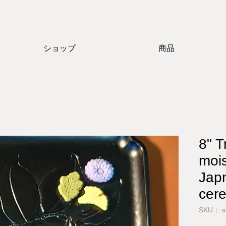
ショップ
商品
8" T
mois
Jap
cer
SKU： s