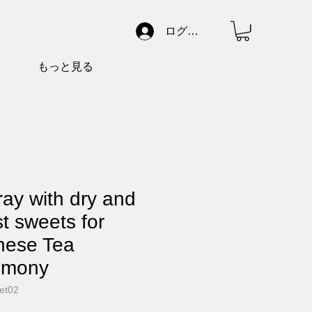
ログイン
もっと見る
ray with dry and
t sweets for
nese Tea
emony
et02