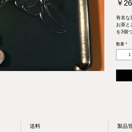
￥26
有名な
お茶と
を3個
お客に
数量
*
商品１
販売対
N060B
8 inc
送料
製品