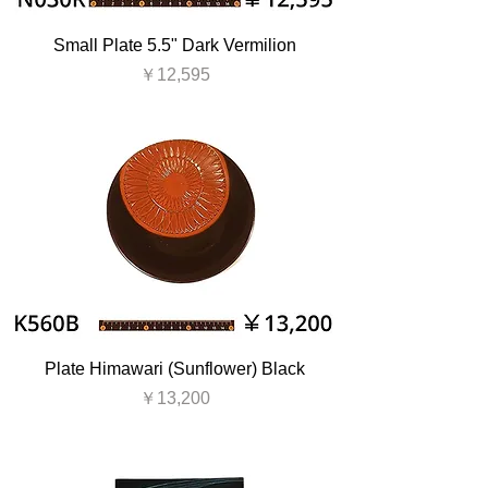
Small Plate 5.5" Dark Vermilion
価格
￥12,595
Plate Himawari (Sunflower) Black
価格
￥13,200