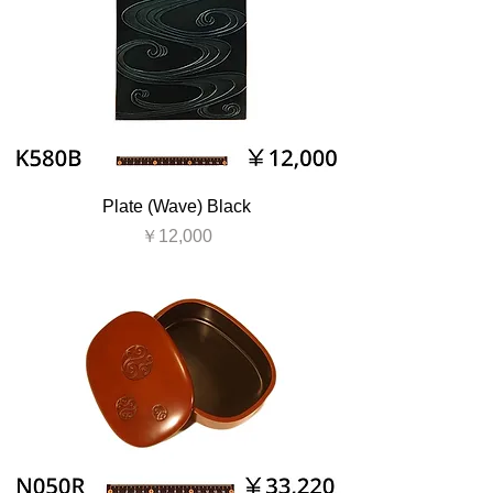
Plate (Wave) Black
価格
￥12,000