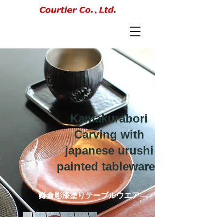
Kamakurabori
Carving with
japanese urushi
painted tablewares
鎌倉彫漆塗りテーブルウエア―