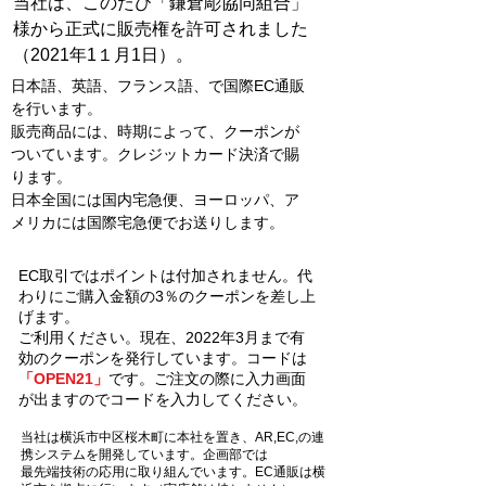
当社は、このたび「鎌倉彫協同組合」
様から正式に販売権を許可されました
（2021年1１月1日）。
日本語、英語、フランス語、で国際EC通販
を行います。
​販売商品には、時期によって、クーポンが
ついています。クレジットカード決済で賜
ります。
日本全国には国内宅急便、ヨーロッパ、ア
メリカには国際宅急便でお送りします。
EC取引ではポイントは付加されません。代
わりにご購入金額の3％のクーポンを差し上
げます。
​ご利用ください。現在、2022年3月まで有
効のクーポンを発行しています。コードは
「OPEN21」
です。ご注文の際に入力画面
が出ますのでコードを入力してください。
当社は横浜市中区桜木町に本社を置き、AR,EC,の連
携システムを開発しています。企画部では
最先端技術の応用に取り組んでいます。EC通販は横