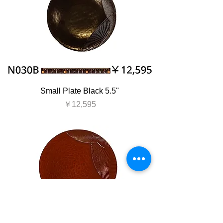
Small Plate Black 5.5"
価格
￥12,595