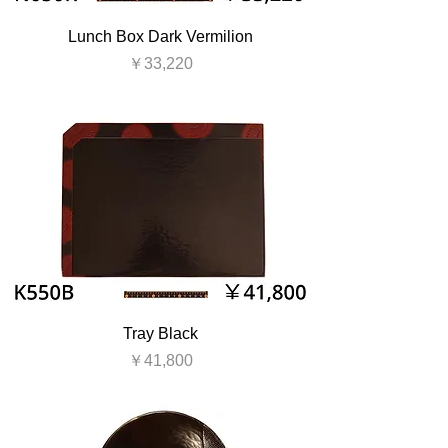
Lunch Box Dark Vermilion
価格
￥33,220
Tray Black
価格
￥41,800