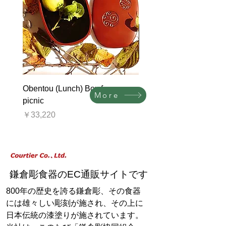
Obentou (Lunch) Box for a
Dessert cup and Saucer 
More
picnic
価格
￥46,700
価格
￥33,220
​鎌倉彫食器のEC通販サイトです
800年の歴史を誇る鎌倉彫、その食器
には雄々しい彫刻が施され、その上に
日本伝統の漆塗りが施されています。